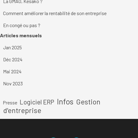
La GMAO, Kesako ?
Comment améliorer la rentabilité de son entreprise
En congé ou pas ?
Sauter le bloc Articles mensuels
Articles mensuels
Jan 2025
Déc 2024
Mai 2024
Nov 2023
Sauter le bloc
Infos
Gestion
Logiciel ERP
Presse
d'entreprise