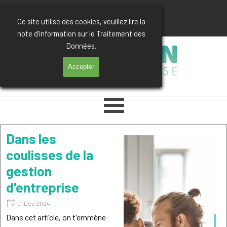
Aller au contenu
03 74 47 85 12
Ce site utilise des cookies, veuillez lire la
note d'information sur le Traitement des
Données.
Accepter
Sauter le menu
Dans les
coulisses de la
gestion
d'entreprise
01 Déc 2024
Dans cet article, on t'emmène