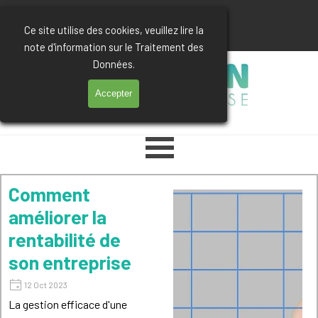
Aller au contenu
03 74 47 85 12
Ce site utilise des cookies, veuillez lire la
note d'information sur le Traitement des
Données.
Accepter
Sauter le menu
Comment
améliorer la
rentabilité de
son entreprise
12 Oct 2023
La gestion efficace d'une